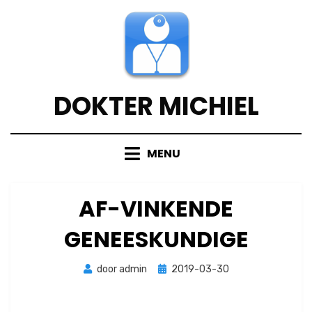
Doorgaan
naar
inhoud
DOKTER MICHIEL
MENU
AF-VINKENDE
GENEESKUNDIGE
Geplaatst
door
admin
2019-03-30
op